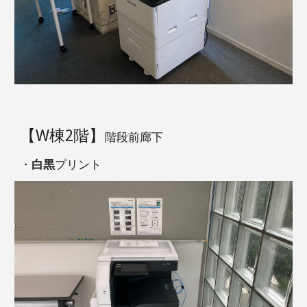
【W棟2階
】
階段前廊下
・
白黒
プリント