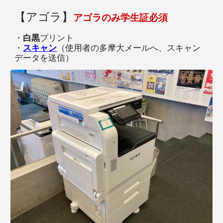
【アゴラ】
アゴラのみ学生証必須
・
白黒
プリント
・
スキャン
（
使用者の
多摩大メール
へ
、スキャン
データを送信
）