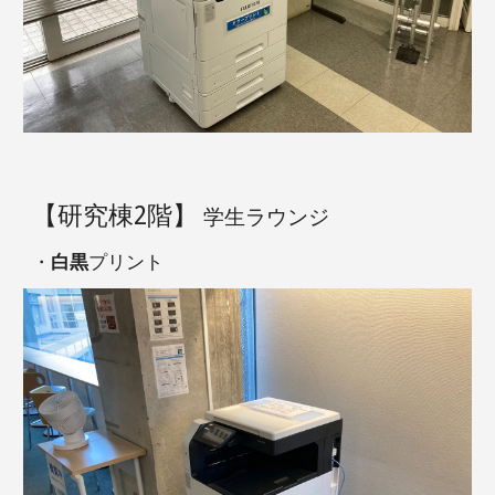
【研究棟2階
】
学生ラウンジ
・
白黒
プリント