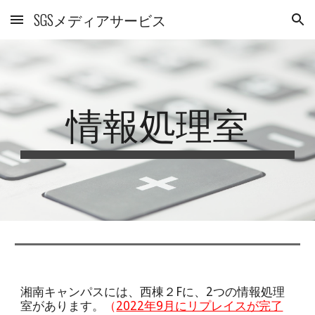
SGSメディアサービス
Skip to main content
Skip to navigation
情報処理室
湘南キャンパスには、西棟２Fに、2つの情報処理
室があります。
（
2022年9月にリプレイスが完了